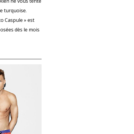
 Rien ne vous tente
le turquoise.
co Caspule » est
posées dès le mois