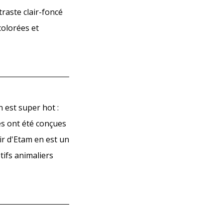
traste clair-foncé
colorées et
n est super hot :
es ont été conçues
oir d'Etam en est un
tifs animaliers