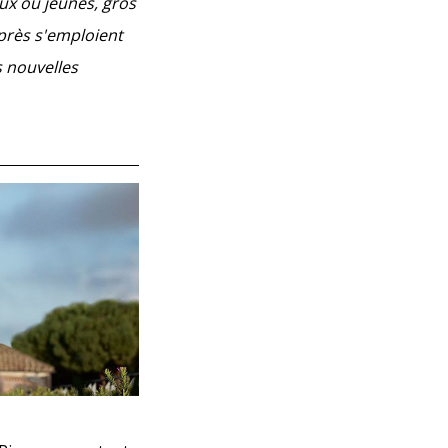
ux ou jeunes, gros
près s'emploient
s nouvelles