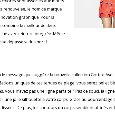
es colorés sont associés aux motifs
leurs renouvelée, le nom de marque
nnovation graphique. Pour la
se combine le meilleur de deux
ché avec ceinture intégrée. Même
rque dépassera du short !
ilà le message que suggère la nouvelle collection Gottex. Avec
éations uniques de ces tenues de plage, vous serez bel et bie
 Vous n'avez pas une ligne parfaite ? Pas de souci, la lign
 une jolie silhouette à votre corps. Grâce au pourcentage 
t lissées. De plus, les contours du corps semblent affinés et 