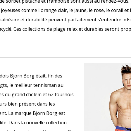
 de sorbet pistache et framboise sont aussi au rendez-vous.
oyeuses comme l'orange clair, le jaune, le rose, le corail et 
alnéaire et durabilité peuvent parfaitement s'entendre. « E
ecyclé. Ces collections de plage relax et durables seront pro
ois Björn Borg était, fin des
gts, le meilleur tennisman au
res du grand chelem et 62 tournois
urs bien présent dans les
ent. La marque Björn Borg est
ité. Dans la nouvelle collection