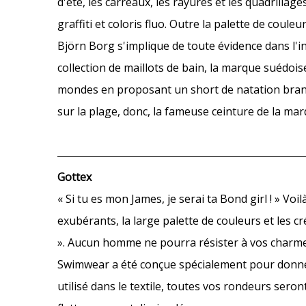
d'été, les carreaux, les rayures et les quadrillag
graffiti et coloris fluo. Outre la palette de cou
Björn Borg s'implique de toute évidence dans l'i
collection de maillots de bain, la marque suédoi
mondes en proposant un short de natation bran
sur la plage, donc, la fameuse ceinture de la ma
Gottex
« Si tu es mon James, je serai ta Bond girl ! » Vo
exubérants, la large palette de couleurs et les cr
». Aucun homme ne pourra résister à vos charmes.
Swimwear a été conçue spécialement pour donner
utilisé dans le textile, toutes vos rondeurs seron