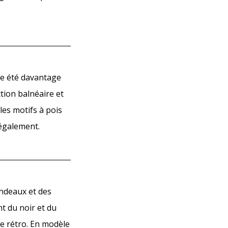
que été davantage
ction balnéaire et
les motifs à pois
 également.
andeaux et des
t du noir et du
te rétro. En modèle