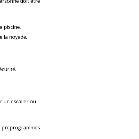
personne doit être
a piscine.
e la noyade.
écurité.
r un escalier ou
nce préprogrammés