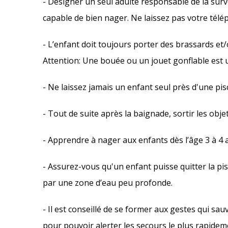
- Désigner un seul adulte responsable de la surve
capable de bien nager. Ne laissez pas votre télé
- L’enfant doit toujours porter des brassards et/o
Attention: Une bouée ou un jouet gonflable est 
- Ne laissez jamais un enfant seul près d'une pisc
- Tout de suite après la baignade, sortir les objet
- Apprendre à nager aux enfants dès l’âge 3 à 4 
- Assurez-vous qu'un enfant puisse quitter la pi
par une zone d’eau peu profonde.
- Il est conseillé de se former aux gestes qui 
pour pouvoir alerter les secours le plus rapidem