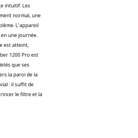
 intuitif. Les
nement normal, une
blème. L'appareil
s en une journée.
 est atteint,
yber 1200 Pro est
letés que ses
rs la paroi de la
l : il suffit de
ncer le filtre et la