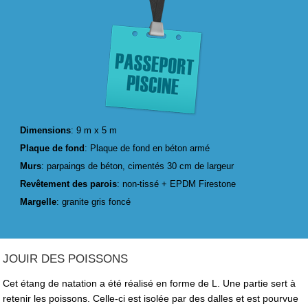
Dimensions
: 9 m x 5 m
Plaque de fond
: Plaque de fond en béton armé
Murs
: parpaings de béton, cimentés 30 cm de largeur
Revêtement des parois
: non-tissé + EPDM Firestone
Margelle
: granite gris foncé
JOUIR DES POISSONS
Cet étang de natation a été réalisé en forme de L. Une partie sert à
retenir les poissons. Celle-ci est isolée par des dalles et est pourvue