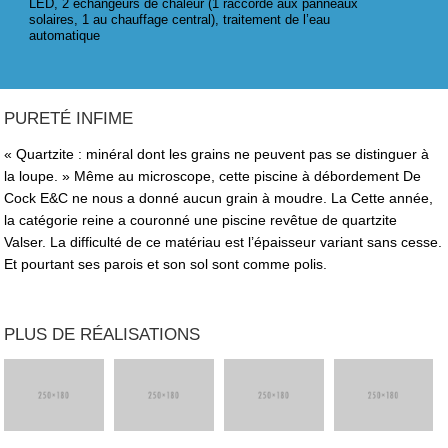
LED, 2 échangeurs de chaleur (1 raccordé aux panneaux
solaires, 1 au chauffage central), traitement de l’eau
automatique
PURETÉ INFIME
« Quartzite : minéral dont les grains ne peuvent pas se distinguer à
la loupe. » Même au microscope, cette piscine à débordement De
Cock E&C ne nous a donné aucun grain à moudre. La Cette année,
la catégorie reine a couronné une piscine revêtue de quartzite
Valser. La difficulté de ce matériau est l’épaisseur variant sans cesse.
Et pourtant ses parois et son sol sont comme polis.
PLUS DE RÉALISATIONS