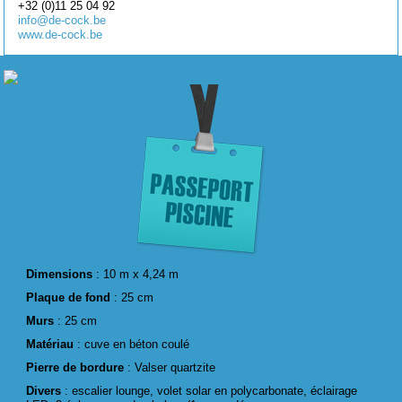
+32 (0)11 25 04 92
info@de-cock.be
www.de-cock.be
Dimensions
: 10 m x 4,24 m
Plaque de fond
: 25 cm
Murs
: 25 cm
Matériau
: cuve en béton coulé
Pierre de bordure
: Valser quartzite
Divers
: escalier lounge, volet solar en polycarbonate, éclairage