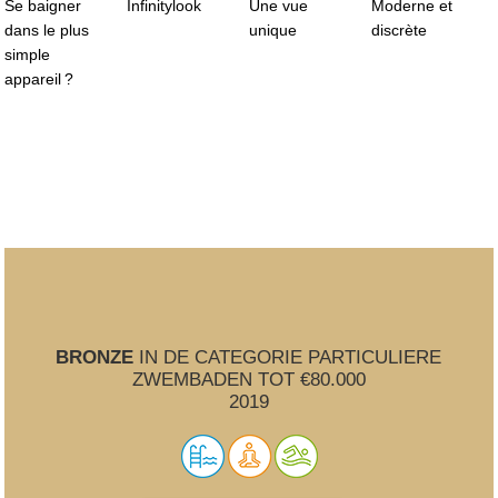
Se baigner
Infinitylook
Une vue
Moderne et
dans le plus
unique
discrète
simple
appareil ?
BRONZE
IN DE CATEGORIE PARTICULIERE
ZWEMBADEN TOT €80.000
2019