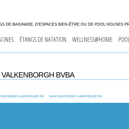
S DE BAIGNADE, D'ESPACES BIEN-ÊTRE OU DE POOL HOUSES P
SCINES
ÉTANGS DE NATATION
WELLNESS@HOME
POO
N VALKENBORGH BVBA
zwembaden-valkenborgh.be
www.zwembaden-valkenborgh.be