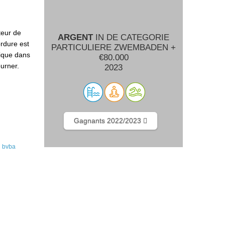
teur de
ARGENT
IN DE CATEGORIE
rdure est
PARTICULIERE ZWEMBADEN +
lique dans
€80.000
urner.
2023
Gagnants 2022/2023