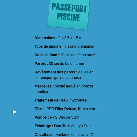
Dimensions :
9 x 3,5 x 1,5 m
Type de piscine :
piscine à skimmer
Dalle de fond :
30 cm de béton armé
Parois :
30 cm de béton armé
Revêtement des parois :
dalles en
céramique, grs porcelanosa
Margelles :
profilé laqué en bronze
anodisé
Traitement de l’eau :
hydrolyse
Filtre :
PPG Filter Deluxe, filtre à verre
Pompe :
PPG Deluxe VS®
Éclairage :
DuraTech Adagio Pro led
Chauffage :
Fairland Full Inverter X,