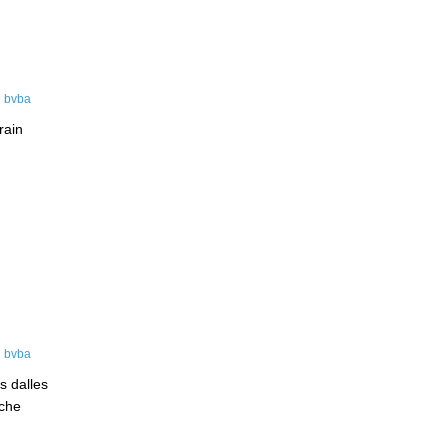
rain
s dalles
che