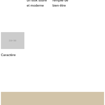
un look sobre
remplie de
et moderne
bien-être
Caractère