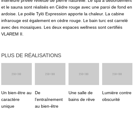
intérieure privée revêtue de pierre naturelle. Le spa à débordement
et le sauna sont réalisés en Cèdre rouge avec une paroi de fond en
ardoise. Le poêle Tylö Expression apporte la chaleur. La cabine
infrarouge est également en cèdre rouge. Le bain turc est carrelé
avec des mosaïques. Les deux espaces wellness sont certifiés
VLAREM II.
PLUS DE RÉALISATIONS
Un bien-être au
De
Une salle de
Lumière contre
caractère
l’entraînement
bains de rêve
obscurité
unique
au bien-être