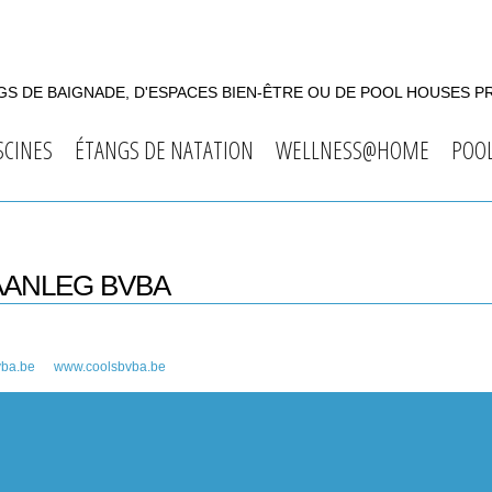
S DE BAIGNADE, D'ESPACES BIEN-ÊTRE OU DE POOL HOUSES P
SCINES
ÉTANGS DE NATATION
WELLNESS@HOME
POO
AANLEG BVBA
vba.be
www.coolsbvba.be