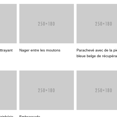
ttrayant
Nager entre les moutons
Parachevé avec de la pi
bleue belge de récupéra
ériphérie
Embrassade