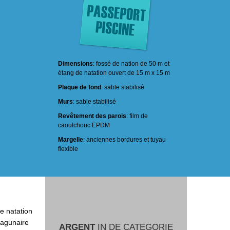
Dimensions
: fossé de nation de 50 m et
étang de natation ouvert de 15 m x 15 m
Plaque de fond
: sable stabilisé
Murs
: sable stabilisé
Revêtement des parois
: film de
caoutchouc EPDM
Margelle
: anciennes bordures et tuyau
flexible
de natation
lagunaire
ARGENT
IN DE CATEGORIE