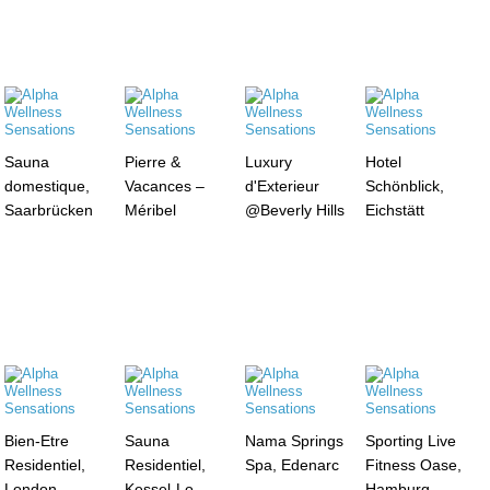
Sauna
Pierre &
Luxury
Hotel
domestique,
Vacances –
d'Exterieur
Schönblick,
Saarbrücken
Méribel
@Beverly Hills
Eichstätt
Bien-Etre
Sauna
Nama Springs
Sporting Live
Residentiel,
Residentiel,
Spa, Edenarc
Fitness Oase,
London
Kessel-Lo
Hamburg