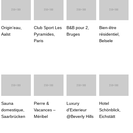
Origin’eau,
Club Sport Les
B&B pour 2,
Bien-être
Aalst
Pyramides,
Bruges
résidentiel,
Paris
Belsele
Sauna
Pierre &
Luxury
Hotel
domestique,
Vacances –
d'Exterieur
Schönblick,
Saarbrücken
Méribel
@Beverly Hills
Eichstätt