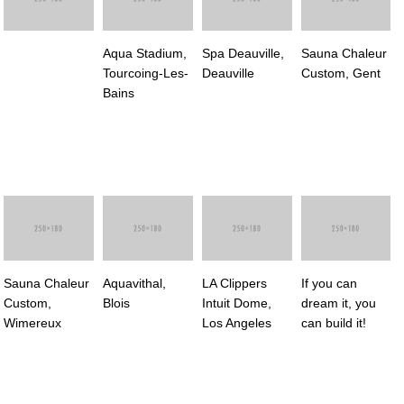
Aqua Stadium,
Spa Deauville,
Sauna Chaleur
Tourcoing-Les-
Deauville
Custom, Gent
Bains
Sauna Chaleur
Aquavithal,
LA Clippers
If you can
Custom,
Blois
Intuit Dome,
dream it, you
Wimereux
Los Angeles
can build it!