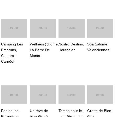
Camping Les
Wellness@home,
Nostro Destino,
Spa Salome,
Embruns,
La Barre De
Houthalen
Valenciennes
Clohars-
Monts
Carnöet
Poolhouse,
Un rêve de
Temps pour le
Grotte de Bien-
Porrentruy
bien-être à
bien-être et les
être