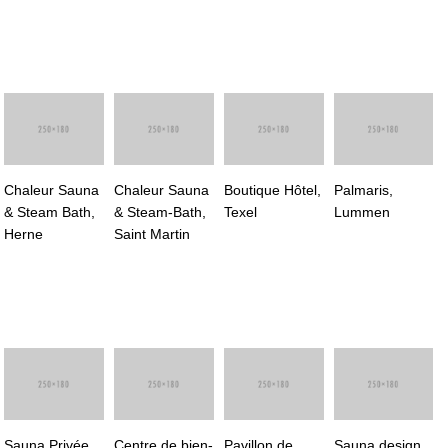
Chaleur Sauna
Chaleur Sauna
Boutique Hôtel,
Palmaris,
& Steam Bath,
& Steam-Bath,
Texel
Lummen
Herne
Saint Martin
Sauna Privée,
Centre de bien-
Pavillon de
Sauna design