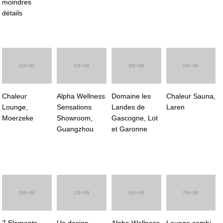
moindres
détails
Chaleur
Alpha Wellness
Domaine les
Chaleur Sauna,
Lounge,
Sensations
Landes de
Laren
Moerzeke
Showroom,
Gascogne, Lot
Guangzhou
et Garonne
7 Elements
Un design
Alpha Wellness
Lounge combi,