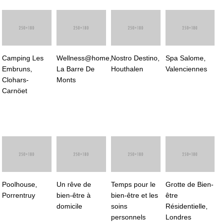
Camping Les
Wellness@home,
Nostro Destino,
Spa Salome,
Embruns,
La Barre De
Houthalen
Valenciennes
Clohars-
Monts
Carnöet
Poolhouse,
Un rêve de
Temps pour le
Grotte de Bien-
Porrentruy
bien-être à
bien-être et les
être
domicile
soins
Résidentielle,
personnels
Londres