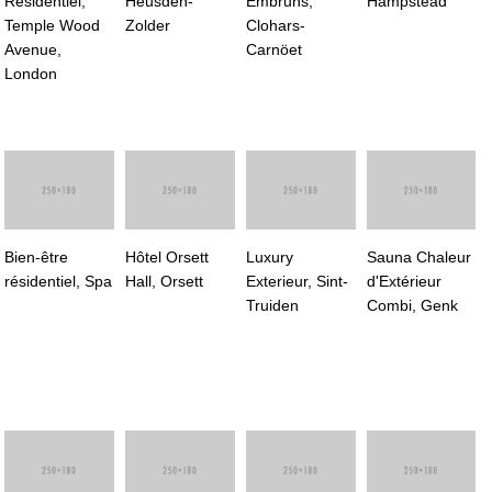
Residentiel,
Heusden-
Embruns,
Hampstead
Temple Wood
Zolder
Clohars-
Avenue,
Carnöet
London
Bien-être
Hôtel Orsett
Luxury
Sauna Chaleur
résidentiel, Spa
Hall, Orsett
Exterieur, Sint-
d'Extérieur
Truiden
Combi, Genk