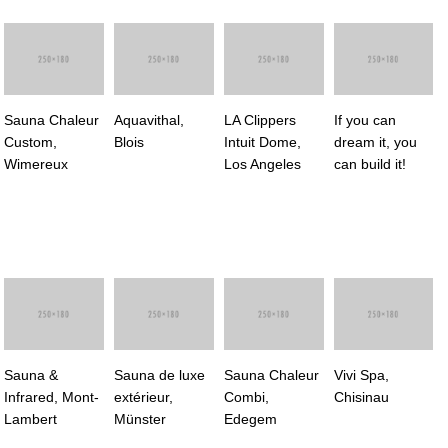
Sauna Chaleur
Aquavithal,
LA Clippers
If you can
Custom,
Blois
Intuit Dome,
dream it, you
Wimereux
Los Angeles
can build it!
Sauna &
Sauna de luxe
Sauna Chaleur
Vivi Spa,
Infrared, Mont-
extérieur,
Combi,
Chisinau
Lambert
Münster
Edegem