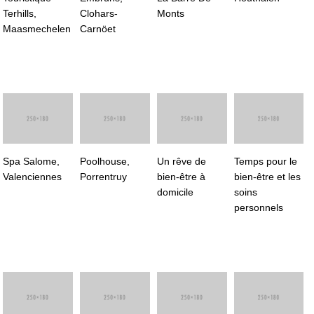
Terhills,
Clohars-
Monts
Maasmechelen
Carnöet
Spa Salome,
Poolhouse,
Un rêve de
Temps pour le
Valenciennes
Porrentruy
bien-être à
bien-être et les
domicile
soins
personnels