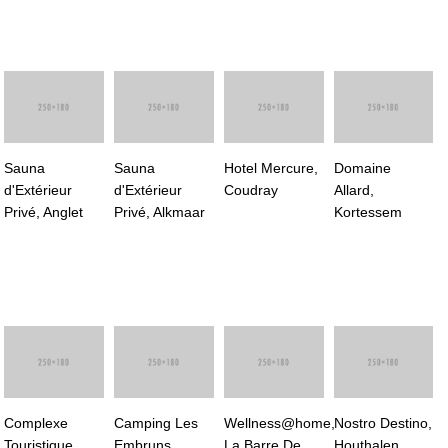
Sauna
Sauna
Hotel Mercure,
Domaine
d'Extérieur
d'Extérieur
Coudray
Allard,
Privé, Anglet
Privé, Alkmaar
Kortessem
Complexe
Camping Les
Wellness@home,
Nostro Destino,
Touristique
Embruns,
La Barre De
Houthalen