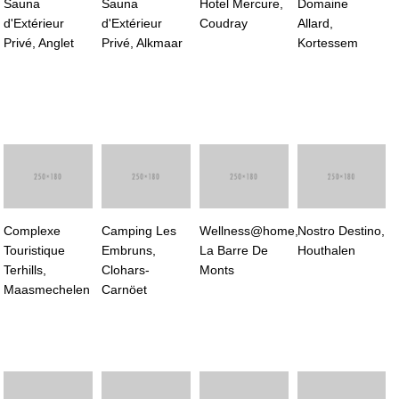
Sauna
Sauna
Hotel Mercure,
Domaine
d'Extérieur
d'Extérieur
Coudray
Allard,
Privé, Anglet
Privé, Alkmaar
Kortessem
Complexe
Camping Les
Wellness@home,
Nostro Destino,
Touristique
Embruns,
La Barre De
Houthalen
Terhills,
Clohars-
Monts
Maasmechelen
Carnöet