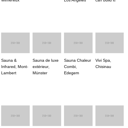
Sauna &
Sauna de luxe
Sauna Chaleur
Vivi Spa,
Infrared, Mont-
extérieur,
Combi,
Chisinau
Lambert
Münster
Edegem