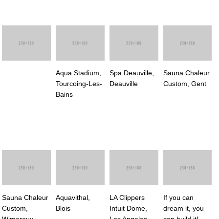
Aqua Stadium,
Spa Deauville,
Sauna Chaleur
Tourcoing-Les-
Deauville
Custom, Gent
Bains
Sauna Chaleur
Aquavithal,
LA Clippers
If you can
Custom,
Blois
Intuit Dome,
dream it, you
Wimereux
Los Angeles
can build it!