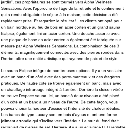
jardin", ces propriétaires se sont tournés vers Alpha Wellness
Sensations. Avec l'approche de l'âge de la retraite et le confinement
qui a rendu obligatoire le séjour à la maison, cette décision a été
rapidement prise. Et regardez le résultat ! Les clients ont opté pour
un bain nordque au feu de bois en acier corten et un grand sauna
Eclipse, également fini en acier corten. Une douche assortie avec
une plaque de base en acier corten a également été fabriquée sur
mesure par Alpha Wellness Sensations. La combinaison de ces 3
éléments, magnifiquement connectés avec des pierres rondes dans
l'herbe, offre une entité artistique qui rayonne de paix et de style.
Le sauna Eclipse intègre de nombreuses options. Il y a un vestiaire
avec un banc d'un côté avec des porte-manteaux et des étagères
pratiques. De l'autre côté se trouve également un banc, mais avec
un chauffage infrarouge intégré à l'arrière. Derrière la cloison vitrée
se trouve l'espace sauna. Ici, un banc à deux niveaux a été placé
d'un côté et un banc à un niveau de l'autre. De cette façon, vous
pouvez choisir la hauteur d'assise et l'intensité de chaleur idéales.
Les bancs de type Luxury sont en bois d'ayous et ont une forme
joliment arrondie qui s'incline vers l'intérieur. Le mur du fond était
recouvert de pierres de sel. Derrière, il y a un éclairage LED réglable