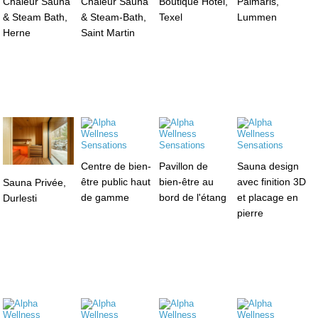
Chaleur Sauna
Chaleur Sauna
Boutique Hôtel,
Palmaris,
& Steam Bath,
& Steam-Bath,
Texel
Lummen
Herne
Saint Martin
Centre de bien-
Pavillon de
Sauna design
être public haut
bien-être au
avec finition 3D
Sauna Privée,
de gamme
bord de l'étang
et placage en
Durlesti
pierre