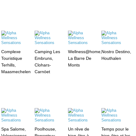
Complexe
Camping Les
Wellness@home,
Nostro Destino,
Touristique
Embruns,
La Barre De
Houthalen
Terhills,
Clohars-
Monts
Maasmechelen
Carnöet
Spa Salome,
Poolhouse,
Un rêve de
Temps pour le
Valenciennes
Porrentruy
bien-être à
bien-être et les