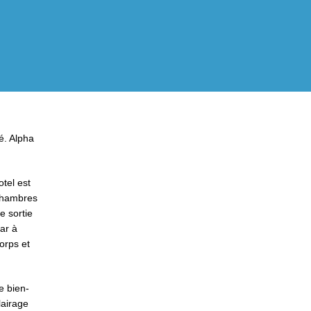
té. Alpha
tel est
 chambres
e sortie
bar à
corps et
e bien-
lairage