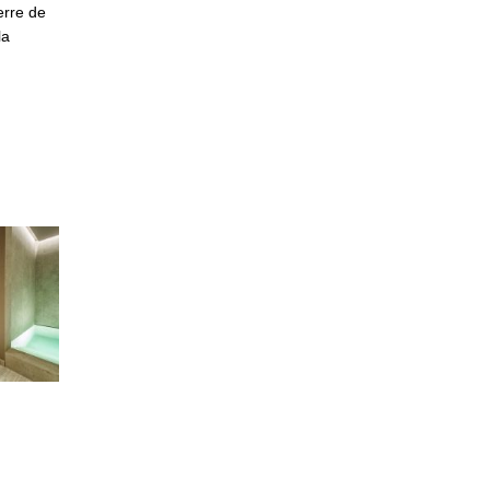
erre de
la